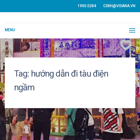
1900.0284
CSKH@VISANA.VN
MENU
Tag:
hướng dẫn đi tàu điện
ngầm