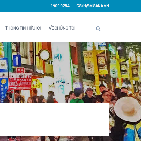
1900.0284
CSKH@VISANA.VN
THÔNG TIN HỮU ÍCH
VỀ CHÚNG TÔI