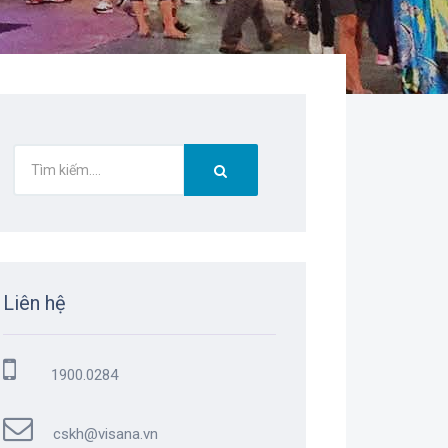
Liên hệ
1900.0284
cskh@visana.vn