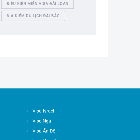
ĐIỀU KIỆN MIỄN VISA ĐÀI LOAN
ĐỊA ĐIỂM DU LỊCH ĐÀI BẮC
Visa Israel
Visa Nga
Visa Ấn Độ