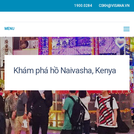
1900.0284
CSKH@VISANA.VN
MENU
Khám phá hồ Naivasha, Kenya