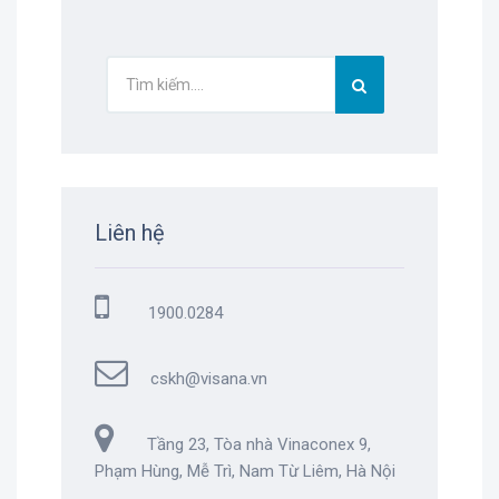
Liên hệ
1900.0284
cskh@visana.vn
Tầng 23, Tòa nhà Vinaconex 9,
Phạm Hùng, Mễ Trì, Nam Từ Liêm, Hà Nội